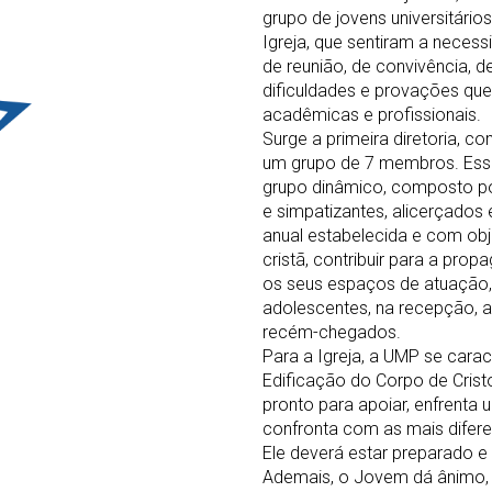
grupo de jovens universitári
Igreja, que sentiram a necess
de reunião, de convivência, 
dificuldades e provações que
acadêmicas e profissionais.
Surge a primeira diretoria, c
um grupo de 7 membros. Essa 
grupo dinâmico, composto p
e simpatizantes, alicerçado
anual estabelecida e com obj
cristã, contribuir para a pro
os seus espaços de atuação, 
adolescentes, na recepção, a
recém-chegados.
Para a Igreja, a UMP se car
Edificação do Corpo de Crist
pronto para apoiar, enfrent
confronta com as mais difere
Ele deverá estar preparado e 
Ademais, o Jovem dá ânimo, d