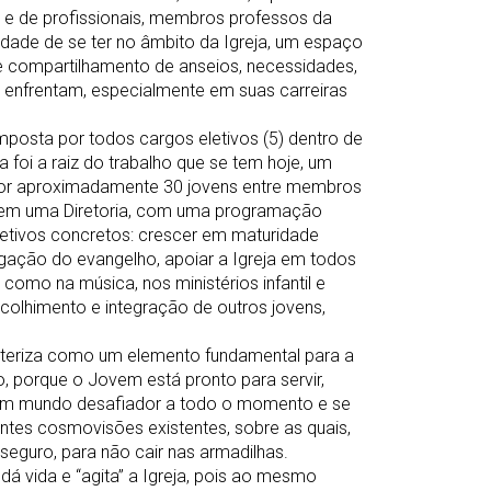
os e de profissionais, membros professos da
idade de se ter no âmbito da Igreja, um espaço
de compartilhamento de anseios, necessidades,
 enfrentam, especialmente em suas carreiras
omposta por todos cargos eletivos (5) dentro de
foi a raiz do trabalho que se tem hoje, um
or aproximadamente 30 jovens entre membros
s em uma Diretoria, com uma programação
etivos concretos: crescer em maturidade
pagação do evangelho, apoiar a Igreja em todos
como na música, nos ministérios infantil e
colhimento e integração de outros jovens,
acteriza como um elemento fundamental para a
o, porque o Jovem está pronto para servir,
a um mundo desafiador a todo o momento e se
ntes cosmovisões existentes, sobre as quais,
seguro, para não cair nas armadilhas.
á vida e “agita” a Igreja, pois ao mesmo