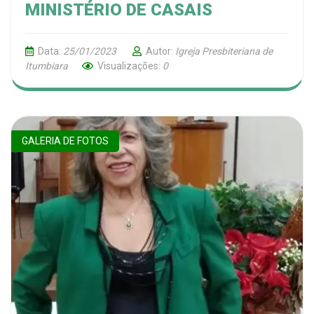
MINISTÉRIO DE CASAIS
Data:
25/01/2023
Autor:
Igreja Presbiteriana de
Itumbiara
Visualizações:
0
GALERIA DE FOTOS