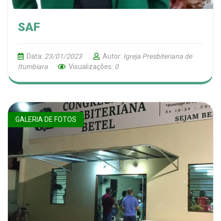
SAF
Data:
23/01/2023
Autor:
Igreja Presbiteriana de
Itumbiara
Visualizações:
0
GALERIA DE FOTOS