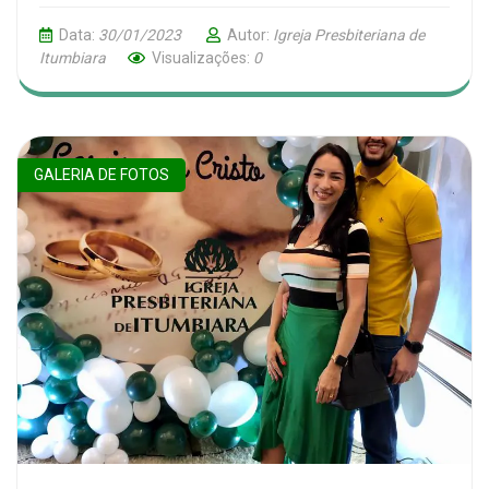
Data:
30/01/2023
Autor:
Igreja Presbiteriana de
Itumbiara
Visualizações:
0
GALERIA DE FOTOS