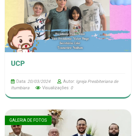
UCP
Data:
20/03/2024
Autor:
Igreja Presbiteriana de
Itumbiara
Visualizações:
0
GALERIA DE FOTOS