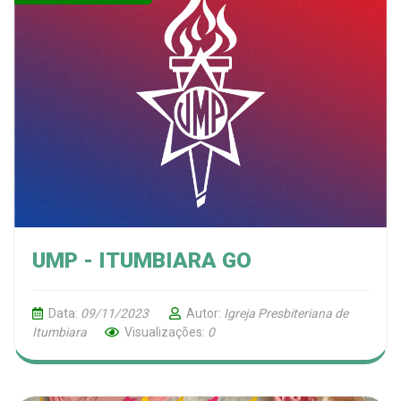
UMP - ITUMBIARA GO
Data:
09/11/2023
Autor:
Igreja Presbiteriana de
Itumbiara
Visualizações:
0