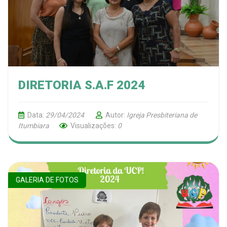
DIRETORIA S.A.F 2024
Data:
29/04/2024
Autor:
Igreja Presbiteriana de
Itumbiara
Visualizações:
0
GALERIA DE FOTOS