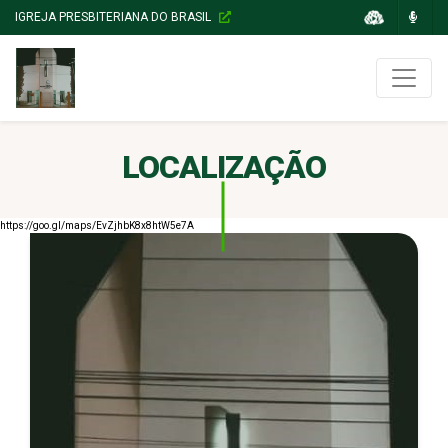
IGREJA PRESBITERIANA DO BRASIL
LOCALIZAÇÃO
https://goo.gl/maps/EvZjhbK8x8htW5e7A