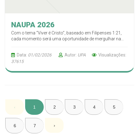
NAUPA 2026
Com o tema “Viver é Cristo”, baseado em Filipenses 1:21,
cada momento será uma oportunidade de mergulhar na
Palavra de Deus e viver experiências que ficarão gravadas
para sempre em nossos corações.
Data:
01/02/2026
Autor:
UPA
Visualizações:
37615
‹
1
2
3
4
5
›
6
7