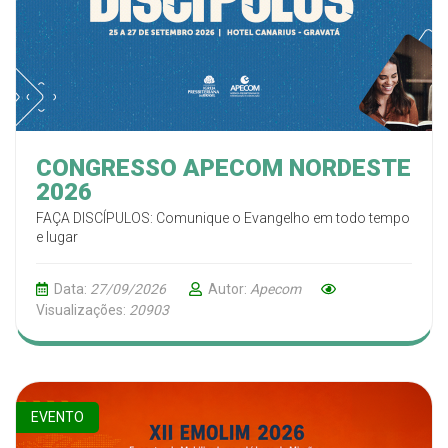
CONGRESSO APECOM NORDESTE
2026
FAÇA DISCÍPULOS: Comunique o Evangelho em todo tempo
e lugar
Data:
27/09/2026
Autor:
Apecom
Visualizações:
20903
EVENTO